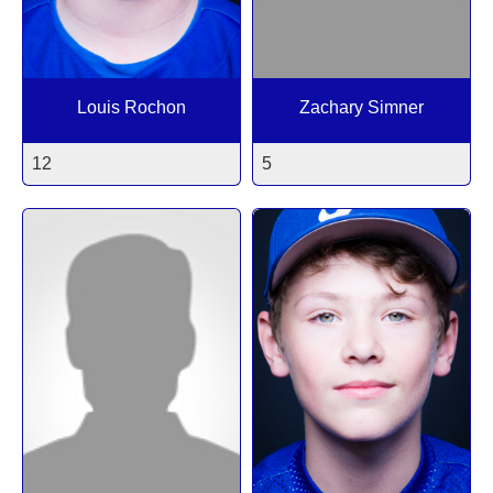
Louis Rochon
Zachary Simner
12
5