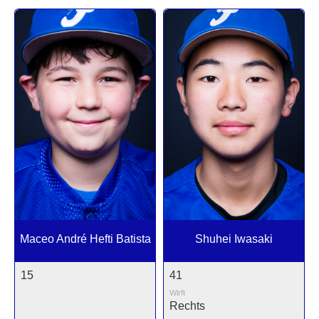
Maceo André Hefti Batista
Shuhei Iwasaki
15
41
Wirft
Rechts