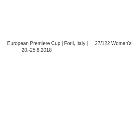
remiere Cup | Forli, Italy |
27/122
Women's European Premie
0.-25.8.2018
20.-25.