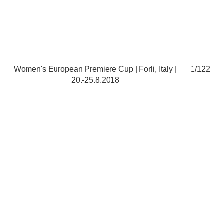
122
Women's European Premiere Cup | Forli, Italy |
1/122
W
20.-25.8.2018